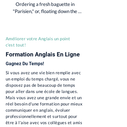
Ordering a fresh baguette in 
"Parisien," or, floating down the 
Champs Elysees in your best, 
'Excusez-moi, où se trouve Ie...?" If so, 
allow 3PS Langues to help you get 
Améliorer votre Anglais un point
your French on.  For more information 
c'est tout!
and prices give us a call
Formation Anglais En Ligne
Gagnez Du Temps!
Si vous avez une vie bien remplie avec
un emploi du temps chargé, vous ne
disposez pas de beaucoup de temps
pour aller dans une école de langues.
Mais vous avez une grande envie et un
réel besoin d'une formation pour mieux
communiquer en anglais, évoluer
professionnellement et surtout pour
être à l'aise avec vos collègues et amis