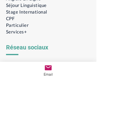
Séjour Linguistique
Stage International
CPF
Particulier
Services+
Réseau sociaux
Email
Contact
Téléphone :
06 29 30 26
28
Email :
3PSformations@gmail.com