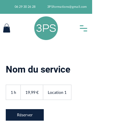
06 29 30 26 28
3PSformations@gmail.com
Nom du service
19,99
euros
1 h
1
19,99 €
Location 1
Réserver